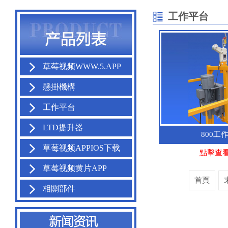
工作平台
草莓视频WWW.5.APP
懸掛機構
工作平台
LTD提升器
800工
草莓视频APPIOS下载
點擊查
草莓视频黄片APP
首頁
相關部件